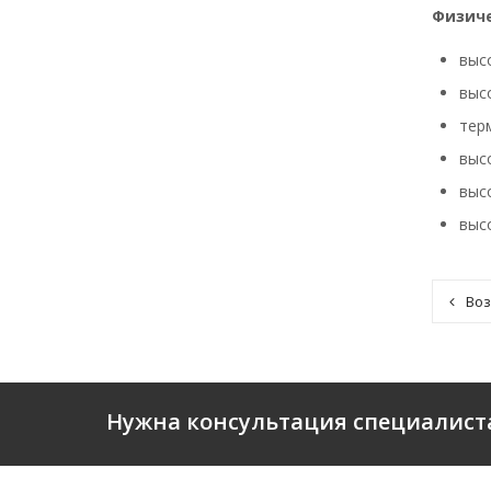
Физиче
выс
выс
тер
выс
выс
выс
Воз
Нужна консультация специалист