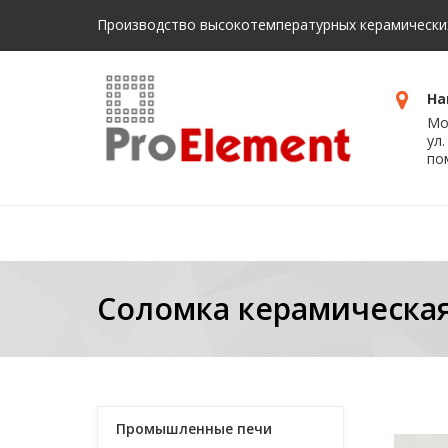
Производство высокотемпературных керамически
На
Мо
ул.
по
Главная
Продукция
Соломка керамическа
Промышленные печи