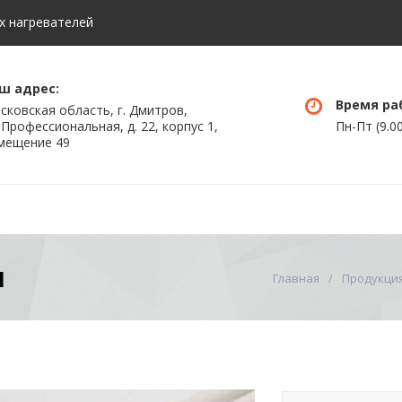
х нагревателей
ш адрес:
Время ра
сковская область, г. Дмитров,
 Профессиональная, д. 22, корпус 1,
Пн-Пт (9.00
мещение 49
Услуги
О предприятии
я
Главная
Продукци