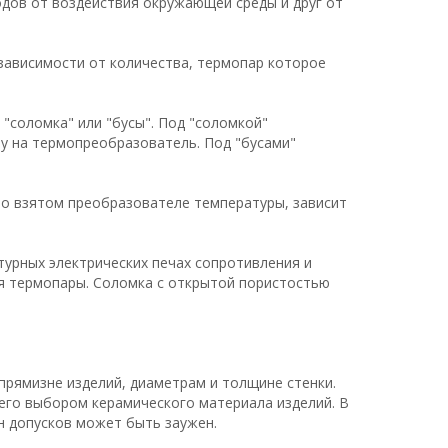
дов от воздействия окружающей среды и друг от
 зависимости от количества, термопар которое
"соломка" или "бусы". Под "соломкой"
у на термопреобразователь. Под "бусами"
но взятом преобразователе температуры, зависит
турных электрических печах сопротивления и
ля термопары. Соломка с открытой пористостью
прямизне изделий, диаметрам и толщине стенки.
его выбором керамического материала изделий. В
н допусков может быть заужен.