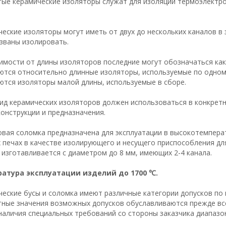
тые керамические изоляторы служат для изоляции термоэлектро
еские изоляторы могут иметь от двух до нескольких каналов в
званы изолировать.
имости от длины изоляторов последние могут обозначаться как 
ются относительно длинные изоляторы, используемые по одном
ются изоляторы малой длины, используемые в сборе.
ид керамических изоляторов должен использоваться в конкрет
конструкции и предназначения.
вая соломка предназначена для эксплуатации в высокотемпера
 печах в качестве изолирующего и несущего приспособления д
 изготавливается с диаметром до 8 мм, имеющих 2-4 канала.
атура эксплуатации изделий до 1700 ℃.
еские бусы и соломка имеют различные категории допусков по 
тные значения возможных допусков обуславливаются прежде вс
наличия специальных требований со стороны заказчика диапазо