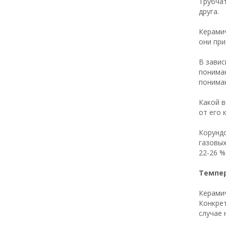
Трубча
друга.
Керамич
они при
В завис
понима
понима
Какой в
от его 
Корундо
газовых
22-26 %
Темпер
Керамич
Конкре
случае 